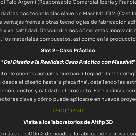
ol Taló Argemí (Responsable Comercial Iberia y Franci
dad las dos tecnologías clave de Massivit: CIM (Cast In
 ventajas frente a otras tecnologías de fabricación ad
te y versatilidad. Descubriremos cómo estas innovacio
l, los materiales compuestos, así como en la producci
Slot 2 – Caso Práctico
“
Del Diseño a la Realidad: Caso Práctico con Massivit
”
ito de clientes actuales que han integrado la tecnolog
esde el diseño hasta la pieza final, detallando las est
ción, costes y calidad del producto. Este análisis per
ectores clave y cómo puede aplicarse en nuevos proye
13:00 / 13:30
Visita a los laboratorios de Aitiip 3D
 más de 1.000m2 dedicado a la fabricación aditiva con